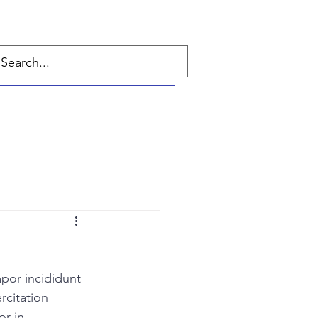
por incididunt 
rcitation 
r in 