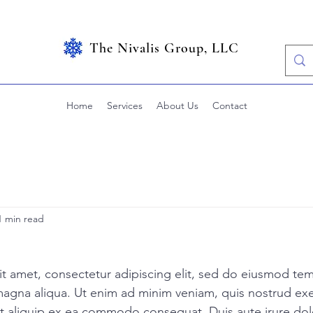
The Nivalis Group, LLC
Home
Services
About Us
Contact
1 min read
1
t amet, consectetur adipiscing elit, sed do eiusmod tem
magna aliqua. Ut enim ad minim veniam, quis nostrud exe
 ut aliquip ex ea commodo consequat. Duis aute irure dolo